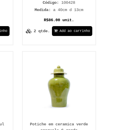
Código:
100428
Medida:
a 40cm d 13cm
R$86.00 unit.
2 qtde.
inho
Add ao carrinho
ul
Potiche em ceramica verde