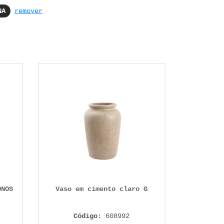
NA
remover
ONOS
Vaso em cimento claro G
Código:
608992