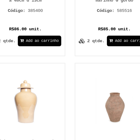
a 40cm d 13cm
marinho G gordo
Código:
385400
Código:
585516
R$86.00 unit.
R$85.00 unit.
2 qtde.
2 qtde.
Add ao carrinho
Add ao carr