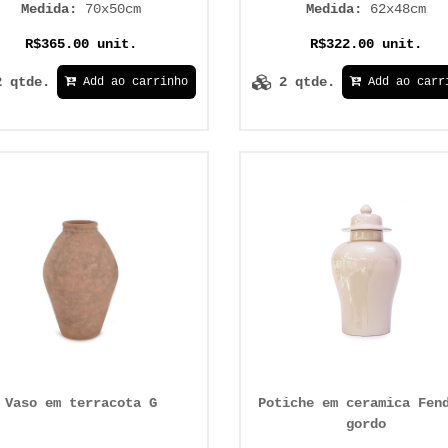
Medida:
70x50cm
Medida:
62x48cm
R$365.00 unit.
R$322.00 unit.
2 qtde.
2 qtde.
Add ao carrinho
Add ao carr
Vaso em terracota G
Potiche em ceramica Fen
gordo