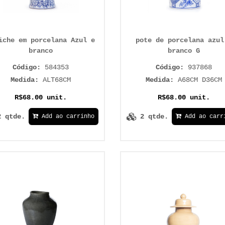
iche em porcelana Azul e
pote de porcelana azul
branco
branco G
Código:
584353
Código:
937868
Medida:
ALT68CM
Medida:
A68CM D36CM
R$68.00 unit.
R$68.00 unit.
2 qtde.
2 qtde.
Add ao carrinho
Add ao carr