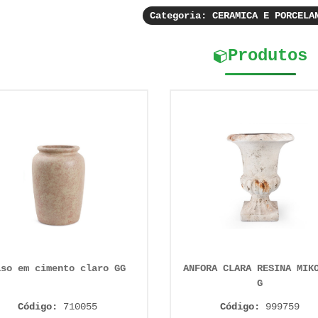
Categoria: CERAMICA E PORCELA
Produtos
aso em cimento claro GG
ANFORA CLARA RESINA MIK
G
Código:
710055
Código:
999759