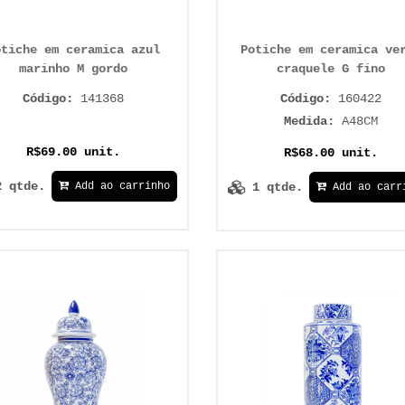
otiche em ceramica azul
Potiche em ceramica ve
marinho M gordo
craquele G fino
Código:
141368
Código:
160422
Medida:
A48CM
R$69.00 unit.
R$68.00 unit.
2 qtde.
1 qtde.
Add ao carrinho
Add ao carr