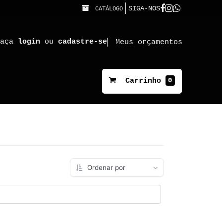
SIGA-NOS
CATÁLOGO
faça
login
ou
cadastre-se
Meus orçamentos
0
Carrinho