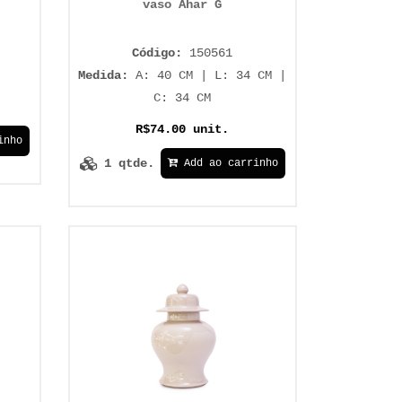
vaso Ahar G
Código:
150561
Medida:
A: 40 CM | L: 34 CM |
C: 34 CM
R$74.00 unit.
inho
1 qtde.
Add ao carrinho