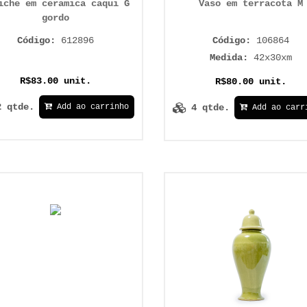
iche em ceramica caqui G
Vaso em terracota M
gordo
Código:
612896
Código:
106864
Medida:
42x30xm
R$83.00 unit.
R$80.00 unit.
2 qtde.
4 qtde.
Add ao carrinho
Add ao carr