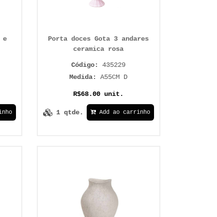
 e
Porta doces Gota 3 andares
ceramica rosa
Código:
435229
Medida:
A55CM D
R$68.00 unit.
1 qtde.
inho
Add ao carrinho