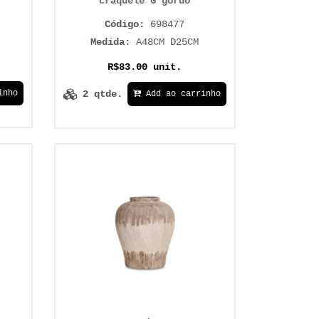
craquele G gordo
Código:
698477
Medida:
A48CM D25CM
R$83.00 unit.
2 qtde.
inho
Add ao carrinho