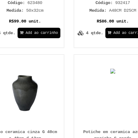
Código:
623480
Código:
932417
Medida:
50x32cm
Medida:
A48CM D25CM
R$99.00 unit.
R$86.00 unit.
4 qtde.
4 qtde.
Add ao carrinho
Add ao carr
so ceramica cinza G 40cm
Potiche em ceramica az