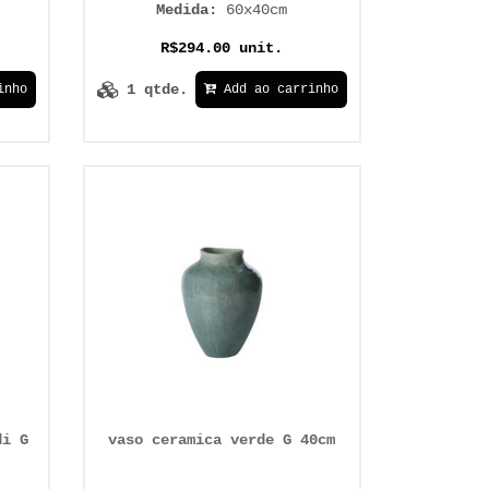
Medida:
60x40cm
R$294.00 unit.
1 qtde.
inho
Add ao carrinho
di G
vaso ceramica verde G 40cm