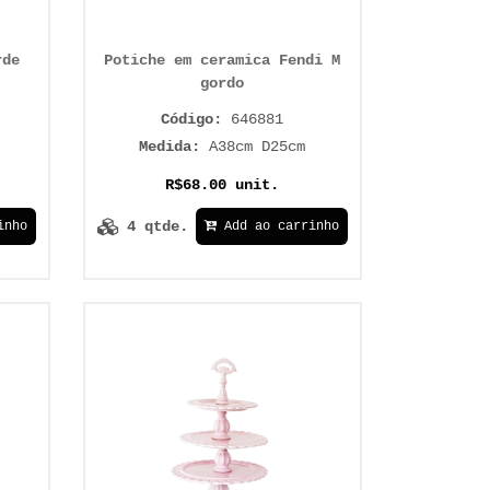
rde
Potiche em ceramica Fendi M
gordo
Código:
646881
Medida:
A38cm D25cm
R$68.00 unit.
4 qtde.
inho
Add ao carrinho