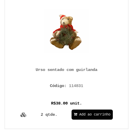
Urso sentado com guirlanda
Código:
114831
R$38.00 unit.
2 qtde.
Add ao carrinho