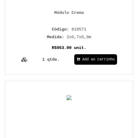
Módulo Crema
Código:
619571
Medida:
2x0,7x0,9m
R$953.00 unit.
1 qtde.
Add ao carrinho