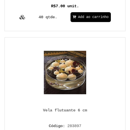
R$7.00 unit.
40 qtde.
Add ao carrinho
Vela flutuante 6 cm
Código:
283897