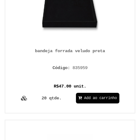
bandeja forrada veludo preta
Código:
835959
R$47.00 unit.
20 qtde.
Add ao carrinho