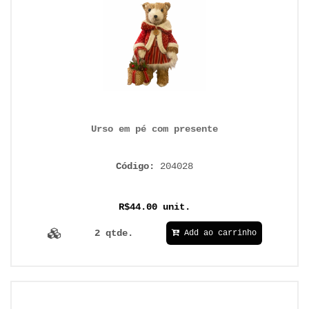
Urso em pé com presente
Código:
204028
R$44.00 unit.
2 qtde.
Add ao carrinho