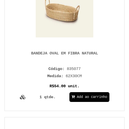
BANDEJA OVAL EM FIBRA NATURAL
Código:
835077
Medida:
62X30CM
R$54.00 unit.
1 qtde.
Add ao carrinho