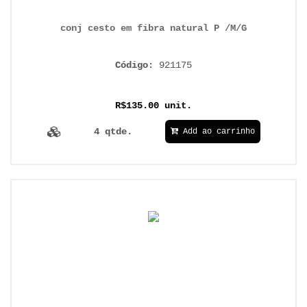
conj cesto em fibra natural P /M/G
Código:
921175
R$135.00 unit.
4 qtde.
Add ao carrinho