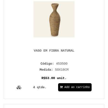
VASO EM FIBRA NATURAL
Código:
453500
Medida:
50X16CM
R$53.00 unit.
4 qtde.
Add ao carrinho