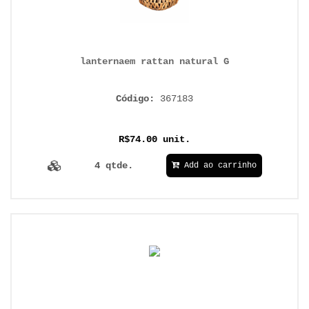
lanternaem rattan natural G
Código:
367183
R$74.00 unit.
4 qtde.
Add ao carrinho