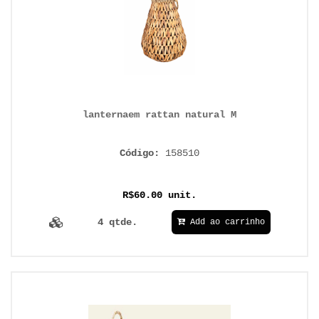
lanternaem rattan natural M
Código:
158510
R$60.00 unit.
4 qtde.
Add ao carrinho