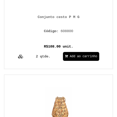
Conjunto cesto P M G
Código:
608800
R$108.00 unit.
2 qtde.
Add ao carrinho