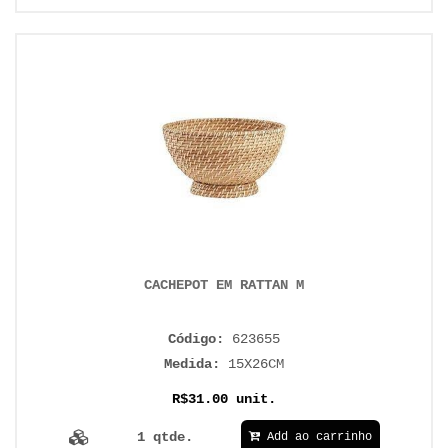
CACHEPOT EM RATTAN M
Código:
623655
Medida:
15X26CM
R$31.00 unit.
1 qtde.
Add ao carrinho