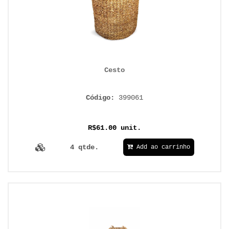
Cesto
Código:
399061
R$61.00 unit.
4 qtde.
Add ao carrinho