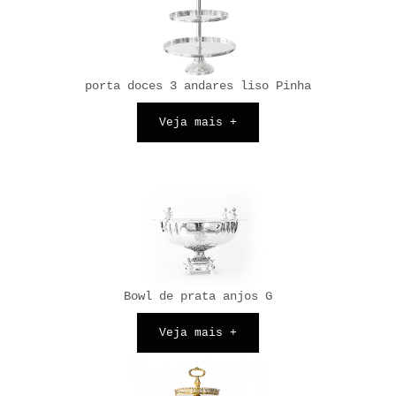
porta doces 3 andares liso Pinha
Veja mais +
Bowl de prata anjos G
Veja mais +