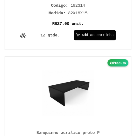
Código:
192314
Medida:
32X18X15
R$27.00 unit.
12 qtde.
Add ao carrinho
Produto
Banquinho acrilico preto P