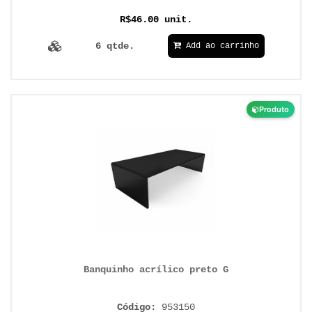
R$46.00 unit.
6 qtde.
Add ao carrinho
Produto
Banquinho acrílico preto G
Código:
953150