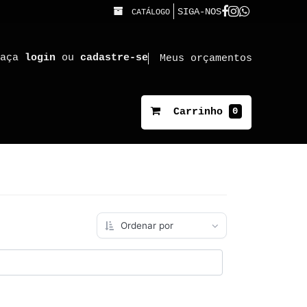
SIGA-NOS
CATÁLOGO
faça
login
ou
cadastre-se
Meus orçamentos
0
Carrinho