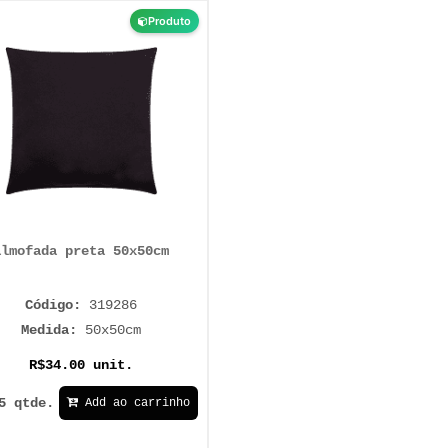
Produto
almofada preta 50x50cm
Código:
319286
Medida:
50x50cm
R$34.00 unit.
5 qtde.
Add ao carrinho