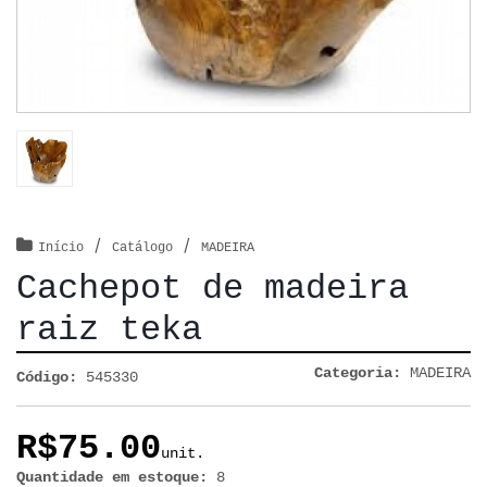
/
/
Início
Catálogo
MADEIRA
Cachepot de madeira
raiz teka
Categoria:
MADEIRA
Código:
545330
R$75.00
unit.
Quantidade em estoque:
8